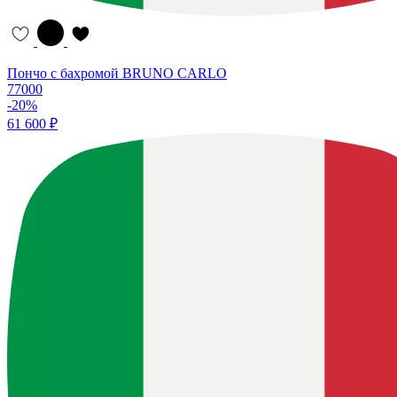
Пончо с бахромой BRUNO CARLO
77000
-20%
61 600 ₽