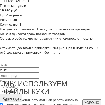
11111321321-2321
Плетеные туфли
19 990 руб.
Цвет:
чёрный
Размер:
39
Количество:
1
Консультант свяжется с Вами для согласования примерки.
Можем привезти сразу несколько товаров.
Оставьте себе то, что понравится или откажитесь от покупки.
Стоимость доставки с примеркой 700 руб. При выкупе от 25 000
руб. доставка с примеркой - бесплатно.
ФИО*
МЫ ИСПОЛЬЗУЕМ
Ваш город
ФАЙЛЫ КУКИ
Телефон*
Для обеспечения оптимальной работы анализа,
ХОРОШО
использования и улучшения пользовательского