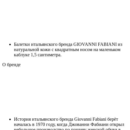
Балетки итальянского бренда GIOVANNI FABIANI из
натуральной кожи c квадратным носом на маленьком
каблуке 1,5 сантиметра.
О бренде
История итальянского бренда Giovanni Fabiani берёт
началась в 1970 году, когда Джованни Фабиани открыл
небольшое производство по пошиву женской обуви в