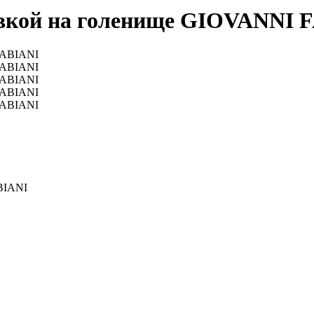
авкой на голенище GIOVANNI 
BIANI