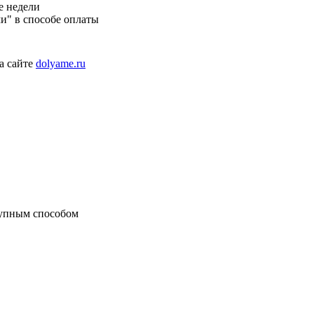
е недели
и" в способе оплаты
а сайте
dolyame.ru
тупным способом