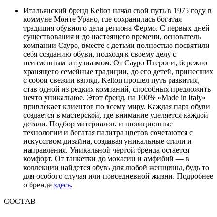
Итальянский бренд Kelton начал свой путь в 1975 году в
коммуне Монте Урано, где сохранилась богатая
традиция обувного дела региона Фермо. С первых дней
существования и до настоящего времени, основатель
компании Сауро, вместе с детьми полностью посвятили
себя созданию обуви, подходя к своему делу с
неизменным энтузиазмом: От Сауро Пьерони, бережно
хранящего семейные традиции, до его детей, принесших
с собой свежий взгляд, Kelton прошел путь развития,
став одной из редких компаний, способных предложить
нечто уникальное. Этот бренд, на 100% «Made in Italy»
привлекает клиентов по всему миру. Каждая пара обуви
создается в мастерской, где внимание уделяется каждой
детали. Подбор материалов, инновационные
технологии и богатая палитра цветов сочетаются с
искусством дизайна, создавая уникальные стили и
направления. Уникальной чертой бренда остается
комфорт. От танкетки до мокасин и амфибий — в
коллекции найдется обувь для любой женщины, будь то
для особого случая или повседневной жизни. Подробнее
о бренде
здесь
.
СОСТАВ