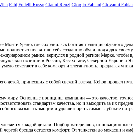
Villa
Fabi
Fratelli Russo
Gianni Renzi
Giorgio Fabiani
Giovanni Fabia
уне Монте Урано, где сохранилась богатая традиция обувного де
тьми полностью посвятили себя созданию обуви, подходя к свое
еждународном рынке, вернулся в родной регион Марке, чтобы вд
ую свои позиции в России, Казахстане, Северной Европе и Япо
й, умело сочетают в себе комфорт и элегантность, предлагая уни
го детей, принесших с собой свежий взгляд, Kelton прошел путь
сему миру. Основные принципы компании — это качество, точност
соответствовать стандартам качества, но и выходить за их предел
собного вызывать эмоции и удовлетворять самые глубокие потреб
ие уделяется каждой детали. Подбор материалов, инновационные т
ой чертой бренда остается комфорт. От танкетки до мокасин и а