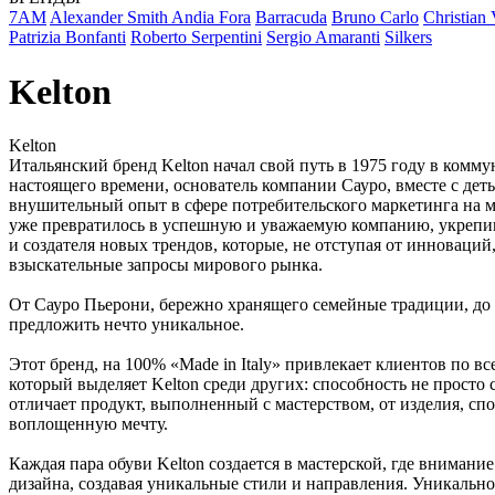
7AM
Alexander Smith
Andia Fora
Barracuda
Bruno Carlo
Christian 
Patrizia Bonfanti
Roberto Serpentini
Sergio Amaranti
Silkers
Kelton
Kelton
Итальянский бренд Kelton начал свой путь в 1975 году в комм
настоящего времени, основатель компании Сауро, вместе с де
внушительный опыт в сфере потребительского маркетинга на м
уже превратилось в успешную и уважаемую компанию, укрепивш
и создателя новых трендов, которые, не отступая от инноваци
взыскательные запросы мирового рынка.
От Сауро Пьерони, бережно хранящего семейные традиции, до е
предложить нечто уникальное.
Этот бренд, на 100% «Made in Italy» привлекает клиентов по в
который выделяет Kelton среди других: способность не просто 
отличает продукт, выполненный с мастерством, от изделия, спо
воплощенную мечту.
Каждая пара обуви Kelton создается в мастерской, где вниман
дизайна, создавая уникальные стили и направления. Уникальн