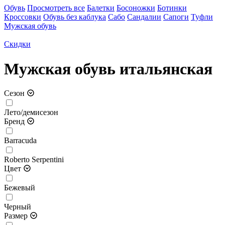
Обувь
Просмотреть все
Балетки
Босоножки
Ботинки
Кроссовки
Обувь без каблука
Сабо
Сандалии
Сапоги
Туфли
Мужская обувь
Скидки
Мужская обувь итальянская
Сезон
Лето/демисезон
Бренд
Barracuda
Roberto Serpentini
Цвет
Бежевый
Черный
Размер