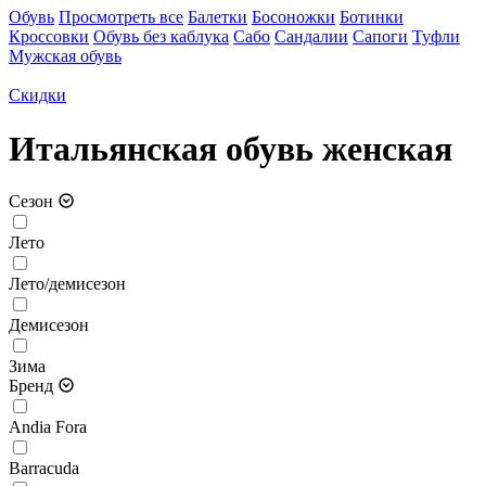
Обувь
Просмотреть все
Балетки
Босоножки
Ботинки
Кроссовки
Обувь без каблука
Сабо
Сандалии
Сапоги
Туфли
Мужская обувь
Скидки
Итальянская обувь женская
Сезон
Лето
Лето/демисезон
Демисезон
Зима
Бренд
Andia Fora
Barracuda