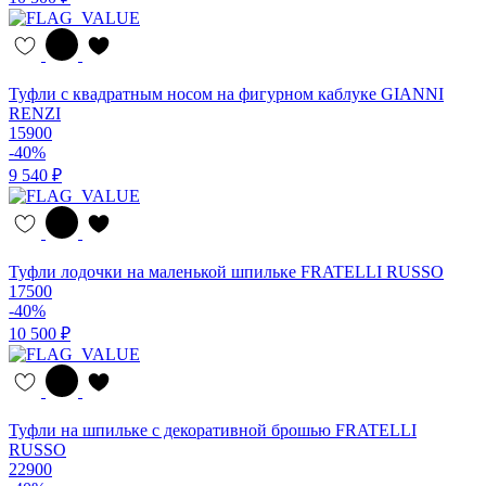
Туфли с квадратным носом на фигурном каблуке GIANNI
RENZI
15900
-40%
9 540 ₽
Туфли лодочки на маленькой шпильке FRATELLI RUSSO
17500
-40%
10 500 ₽
Туфли на шпильке с декоративной брошью FRATELLI
RUSSO
22900