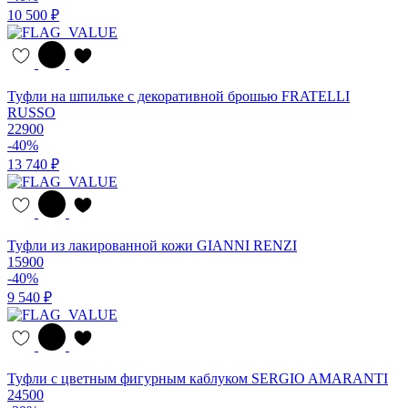
10 500 ₽
Туфли на шпильке с декоративной брошью FRATELLI
RUSSO
22900
-40%
13 740 ₽
Туфли из лакированной кожи GIANNI RENZI
15900
-40%
9 540 ₽
Туфли с цветным фигурным каблуком SERGIO AMARANTI
24500