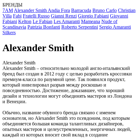
БРЕНДЫ
7AM
Alexander Smith
Andia Fora
Barracuda
Bruno Carlo
Christian
Villa
Fabi
Fratelli Russo
Gianni Renzi
Giorgio Fabiani
Giovanni
Fabiani
Kelton
Le Fabian
Les Amaranti
Mameana
Nude of
Scandinavia
Patrizia Bonfanti
Roberto Serpentini
Sergio Amaranti
Silkers
Alexander Smith
Alexander Smith
Alexander Smith – относительно молодой англо-итальянский
бренд был создан в 2012 году с целью разработать кроссовки
премиум-класса по разумной цене. Так появился продукт,
который нивелировал разрыв между роскошью и
повседневностью. Достижение, доказавшее, что хороший
дизайн и технологии могут объединять мастеров из Лондона
и Венеции.
Обычно, название обувного бренда связано с именем
основателя, но Alexander Smith это псевдоним, под которым
объединяется большая команда талантливых дизайнеров,
опытных мастеров и целеустремленных, энергичных людей,
каждый из которых вносит свой вклад в создание