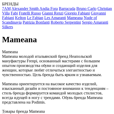
БРЕНДЫ
7AM
Alexander Smith
Andia Fora
Barracuda
Bruno Carlo
Christian
Villa
Fabi
Fratelli Russo
Gianni Renzi
Giorgio Fabiani
Giovanni
Fabiani
Kelton
Le Fabian
Les Amaranti
Mameana
Nude of
Scandinavia
Patrizia Bonfanti
Roberto Serpentini
Sergio Amaranti
Silkers
Mameana
Mameana
Mameana молодой итальянский бренд Неапольской
мануфактуры Frenpi, основанный мастерами с большим
опытом производства обуви и создающий изделия для
женщин, которые любят отличаться элегантностью и
чувственностью. Цель бренда быть ярким и узнаваемым.
Mameana ориентируется на высокое качество изделий,
изысканный дизайн и постоянное внимании к тенденциям –
стиль бренда формируется командой молодых стилистов,
всегда идущей в ногу с трендами. Обувь бренда Mameana
представлена на Podimis.
Товары бренда Mameana