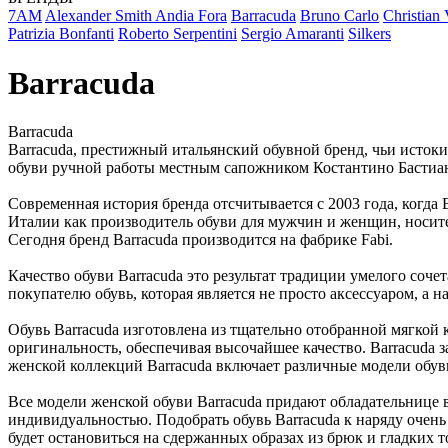
7AM
Alexander Smith
Andia Fora
Barracuda
Bruno Carlo
Christian 
Patrizia Bonfanti
Roberto Serpentini
Sergio Amaranti
Silkers
Barracuda
Barracuda
Barracuda, престижный итальянский обувной бренд, чьи исток
обуви ручной работы местным сапожником Костантино Бастиа
Современная история бренда отсчитывается с 2003 года, когда B
Италии как производитель обуви для мужчин и женщин, носитель
Сегодня бренд Barracuda производится на фабрике Fabi.
Качество обуви Barracuda это результат традиции умелого соч
покупателю обувь, которая является не просто аксессуаром, а
Обувь Barracuda изготовлена из тщательно отобранной мягкой
оригинальность, обеспечивая высочайшее качество. Barracuda 
женской коллекций Barracuda включает различные модели обуви,
Все модели женской обуви Barracuda придают обладательнице
индивидуальностью. Подобрать обувь Barracuda к наряду очень 
будет остановиться на сдержанных образах из брюк и гладких т