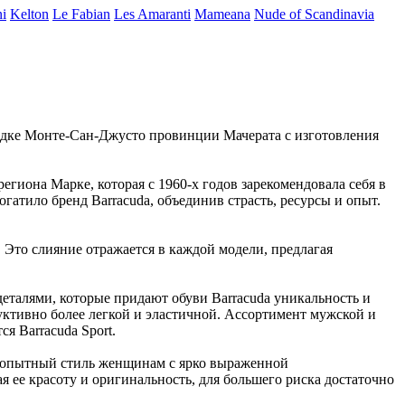
ni
Kelton
Le Fabian
Les Amaranti
Mameana
Nude of Scandinavia
ородке Монте-Сан-Джусто провинции Мачерата с изготовления
региона Марке, которая с 1960-х годов зарекомендовала себя в
гатило бренд Barracuda, объединив страсть, ресурсы и опыт.
 Это слияние отражается в каждой модели, предлагая
еталями, которые придают обуви Barracuda уникальность и
руктивно более легкой и эластичной. Ассортимент мужской и
я Barracuda Sport.
любопытный стиль женщинам с ярко выраженной
я ее красоту и оригинальность, для большего риска достаточно