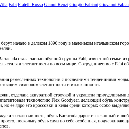
Villa
Fabi
Fratelli Russo
Gianni Renzi
Giorgio Fabiani
Giovanni Fabia
и берут начало в далеком 1896 году в маленьком итальянском г
нелли.
arracuda стала частью обувной группы Fabi, известной семьи из 
 стиля и элегантности во всем мире. Сотрудничество с Fabi обо
етания ремесленных технологий с последними тенденциями моды.
 настоящим символом элегантности и изысканности.
 кожи, отделана аккуратной строчкой и украшена причудливыми д
запатентовала технологию Flex Goodyear, делающей обувь конст
 но её ядро это кроссовки и кеды среди которых особо выделяетс
 вкус и эксклюзивность, обувь Barracuda дарит изысканный и 
просто, поскольку обувь сама по себе особенная, подчеркивающа
опов.