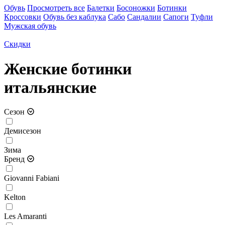
Обувь
Просмотреть все
Балетки
Босоножки
Ботинки
Кроссовки
Обувь без каблука
Сабо
Сандалии
Сапоги
Туфли
Мужская обувь
Скидки
Женские ботинки
итальянские
Сезон
Демисезон
Зима
Бренд
Giovanni Fabiani
Kelton
Les Amaranti